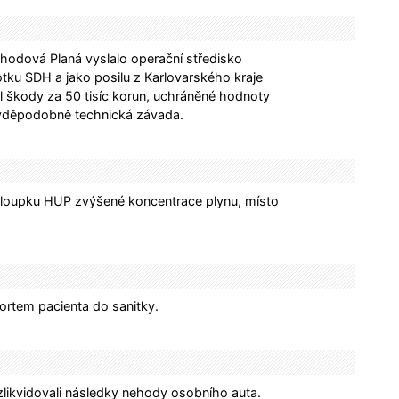
hodová Planá vyslalo operační středisko
tku SDH a jako posilu z Karlovarského kraje
 škody za 50 tisíc korun, uchráněné hodnoty
ravděpodobně technická závada.
u sloupku HUP zvýšené koncentrace plynu, místo
ortem pacienta do sanitky.
likvidovali následky nehody osobního auta.