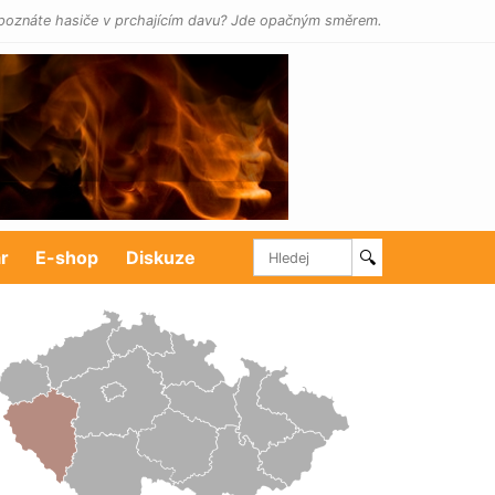
poznáte hasiče v prchajícím davu? Jde opačným směrem.
r
E-shop
Diskuze
🔍