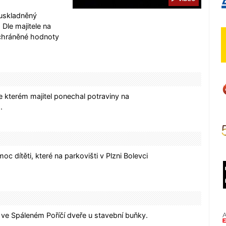
 uskladněný
 Dle majitele na
uchráněné hodnoty
e kterém majitel ponechal potraviny na
.
c dítěti, které na parkovišti v Plzni Bolevci
ve Spáleném Poříčí dveře u stavební buňky.