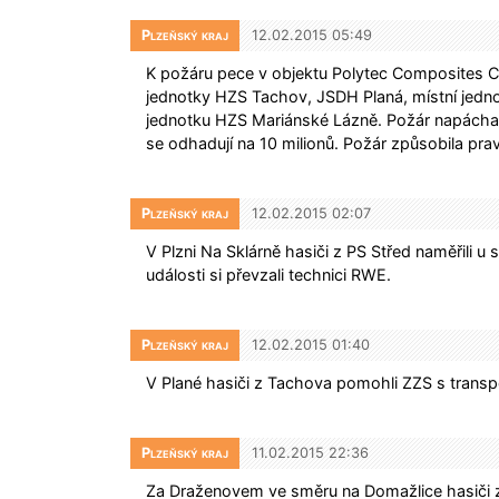
Plzeňský kraj
12.02.2015 05:49
K požáru pece v objektu Polytec Composites C
jednotky HZS Tachov, JSDH Planá, místní jedno
jednotku HZS Mariánské Lázně. Požár napáchal
se odhadují na 10 milionů. Požár způsobila p
Plzeňský kraj
12.02.2015 02:07
V Plzni Na Sklárně hasiči z PS Střed naměřili 
události si převzali technici RWE.
Plzeňský kraj
12.02.2015 01:40
V Plané hasiči z Tachova pomohli ZZS s transp
Plzeňský kraj
11.02.2015 22:36
Za Draženovem ve směru na Domažlice hasiči z