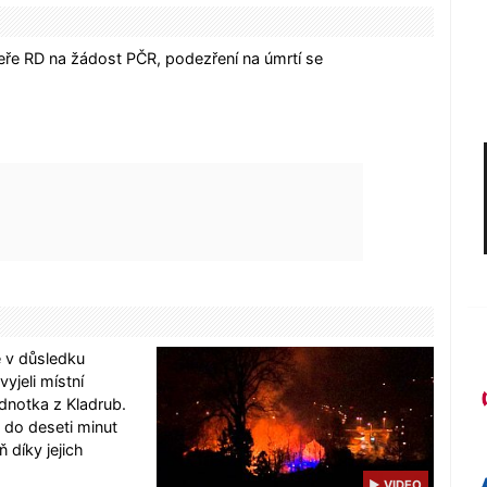
veře RD na žádost PČR, podezření na úmrtí se
ě v důsledku
yjeli místní
jednotka z Kladrub.
 do deseti minut
 díky jejich
▶ VIDEO