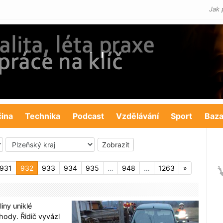
Jak 
čina
Technika
Podcast
Vzdělávání
Sport
Baza
931
932
933
934
935
…
948
…
1263
»
iny uniklé
hody. Řidič vyvázl