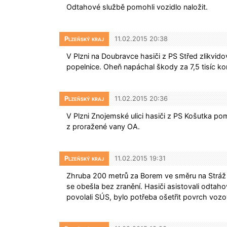
Odtahové službě pomohli vozidlo naložit.
Plzeňský kraj
11.02.2015 20:38
V Plzni na Doubravce hasiči z PS Střed zlikvi
popelnice. Oheň napáchal škody za 7,5 tisíc ko
Plzeňský kraj
11.02.2015 20:36
V Plzni Znojemské ulici hasiči z PS Košutka pom
z proražené vany OA.
Plzeňský kraj
11.02.2015 19:31
Zhruba 200 metrů za Borem ve směru na Stráž 
se obešla bez zranění. Hasiči asistovali odtaho
povolali SÚS, bylo potřeba ošetřit povrch voz