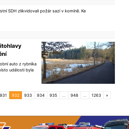
tní SDH zlikvidovali požár sazí v komíně. Ke
itohlavy
ění
obní auto z rybníka
místo události byla
931
932
933
934
935
…
948
…
1263
»