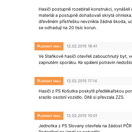
Hasiči postupně rozebírali konstrukci, vynášeli
materiál a postupně dohašovali skrytá ohniska.
dřevěném přístřešku nevznikla žádná škoda, 
se odhadují na 20 tisíc korun.
Plzeňský kraj
12.02.2015 18:41
Ve Staňkově hasiči otevřeli zabouchnutý byt, v
zapnutém sporáku. Ke spálení potravin nedošlo
Plzeňský kraj
12.02.2015 17:14
Hasiči z PS Košutka poskytli předlékařskou pomo
srazilo osobní vozidlo. Dítě si převzala ZZS.
Plzeňský kraj
12.02.2015 10:01
Jednotka z PS Slovany otevřela na žádost PČR 
Podezření na úmrtí se potvrdilo.