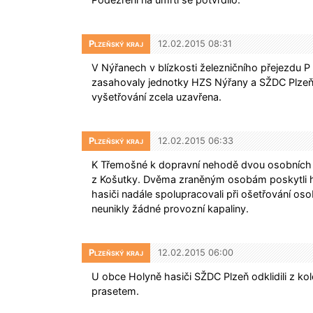
Plzeňský kraj
12.02.2015 08:31
V Nýřanech v blízkosti železničního přejezdu 
zasahovaly jednotky HZS Nýřany a SŽDC Plzeň.
vyšetřování zcela uzavřena.
Plzeňský kraj
12.02.2015 06:33
K Třemošné k dopravní nehodě dvou osobních a
z Košutky. Dvěma zraněným osobám poskytli h
hasiči nadále spolupracovali při ošetřování osob
neunikly žádné provozní kapaliny.
Plzeňský kraj
12.02.2015 06:00
U obce Holyně hasiči SŽDC Plzeň odklidili z kol
prasetem.