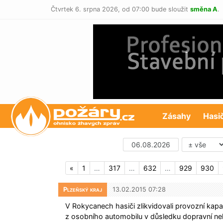
Čtvrtek 6. srpna 2026,
od 07:00 bude sloužit
směna A
.
POŽÁRY.cz
Zásahy
Hasi
«
1
…
317
…
632
…
929
930
Plzeňský kraj
13.02.2015 07:28
V Rokycanech hasiči zlikvidovali provozní kapal
z osobního automobilu v důsledku dopravní ne