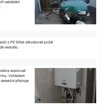
při nakládání
.
iči z PS Střed zlikvidovali požár
dě nedošlo.
ašice asistovali
karmy. Vzhledem
 detekční přístroje