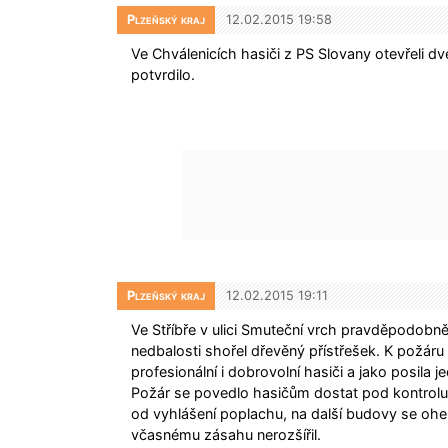
Plzeňský kraj
12.02.2015 19:58
Ve Chválenicích hasiči z PS Slovany otevřeli d
potvrdilo.
Plzeňský kraj
12.02.2015 19:11
Ve Stříbře v ulici Smuteční vrch pravděpodobn
nedbalosti shořel dřevěný přístřešek. K požáru v
profesionální i dobrovolní hasiči a jako posila 
Požár se povedlo hasičům dostat pod kontrolu
od vyhlášení poplachu, na další budovy se oheň
včasnému zásahu nerozšířil.