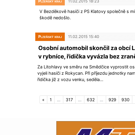
Plzeňský kraj
11.02.2015 18:23
V Bezděkově hasiči z PS Klatovy společně s mís
škodě nedošlo.
Plzeňský kraj
11.02.2015 15:40
Osobní automobil skončil za obcí L
v rybníce, řidička vyvázla bez zran
Za Litohlavy ve směru na Smědčice vyprostit os
vyjeli hasiči z Rokycan. Při příjezdu jednotky na
řidička již z vozu venku, seděla…
«
1
…
317
…
632
…
929
930