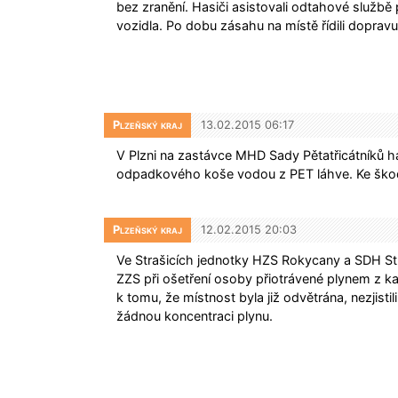
bez zranění. Hasiči asistovali odtahové službě 
vozidla. Po dobu zásahu na místě řídili dopravu
Plzeňský kraj
13.02.2015 06:17
V Plzni na zastávce MHD Sady Pětatřicátníků has
odpadkového koše vodou z PET láhve. Ke ško
Plzeňský kraj
12.02.2015 20:03
Ve Strašicích jednotky HZS Rokycany a SDH Str
ZZS při ošetření osoby přiotrávené plynem z 
k tomu, že místnost byla již odvětrána, nezjistili
žádnou koncentraci plynu.