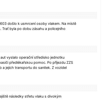
P 603 došlo k usmrcení osoby vlakem. Na místě
 Trať byla po dobu zásahu a policejního
ut vyslalo operační středisko jednotku
asiči předlékařskou pomoc. Po příjezdu ZZS
 a jejich transportu do sanitek. Z vozidel
ejiště následky střetu vlaku s divokým